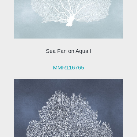
Sea Fan on Aqua I
MMR116765