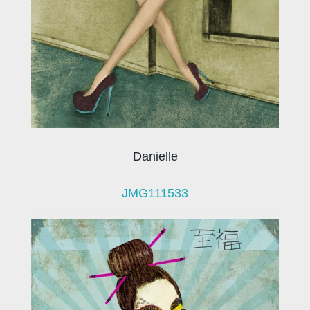
Danielle
JMG111533