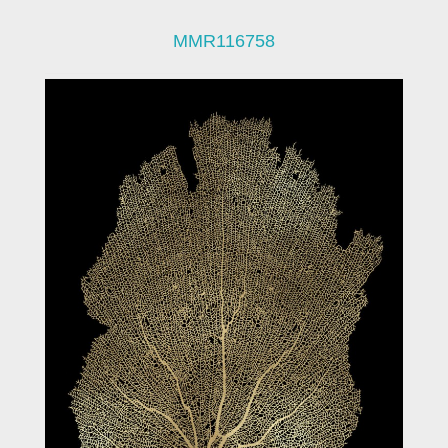
MMR116758