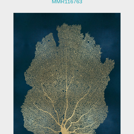
MMR116763