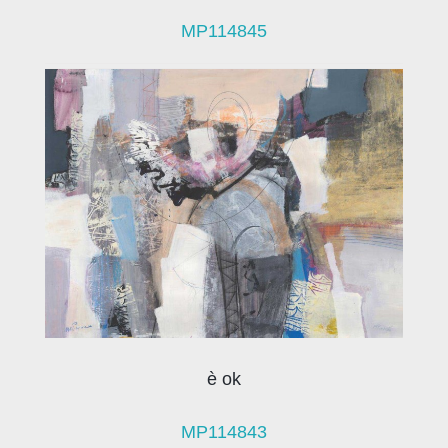
MP114845
è ok
MP114843