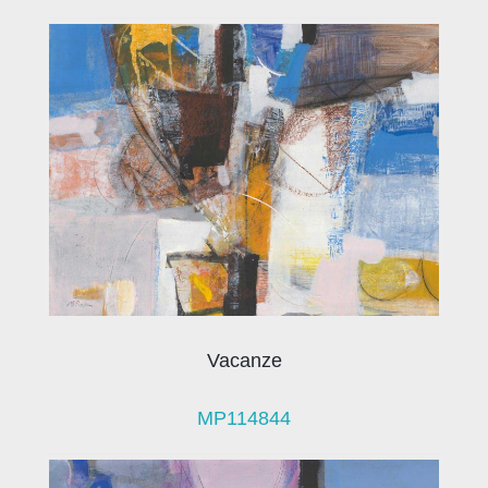
Vacanze
MP114844