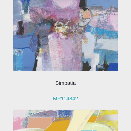
Simpatia
MP114842